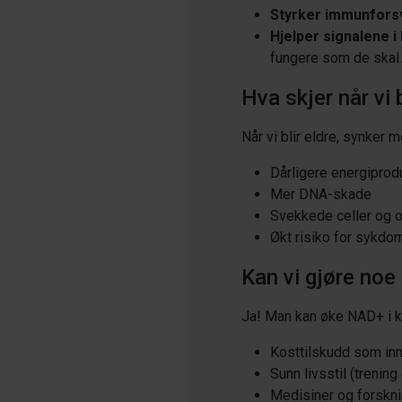
Styrker immunfors
Hjelper signalene i
fungere som de skal.
Hva skjer når vi b
Når vi blir eldre, synker 
Dårligere energiprod
Mer DNA-skade
Svekkede celler og 
Økt risiko for sykd
Kan vi gjøre noe
Ja! Man kan øke NAD+ i k
Kosttilskudd som inn
Sunn livsstil (trening
Medisiner og forskni