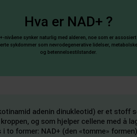
Hva er NAD+ ?
-nivåene synker naturlig med alderen, noe som er assosier
aterte sykdommer som nevrodegenerative lidelser, metabols
og betennelsestilstander.
otinamid adenin dinukleotid) er et stoff 
i kroppen, og som hjelper cellene med å la
s i to former: NAD+ (den «tomme» forme