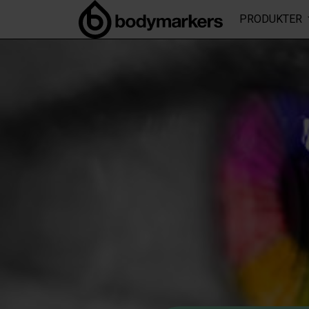
NAD+-nivåene synker naturlig med alderen, noe som er assosie
PRODUKTER