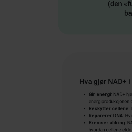
(den «f
ba
Hva gjør NAD+ i
Gir energi
: NAD+ hje
energiproduksjonen 
Beskytter cellene
:
Reparerer DNA
: Hv
Bremser aldring
: N
hvordan cellene elde