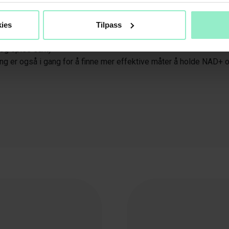
roppen ved:
ies
Tilpass
eholder byggesteiner for NAD+ (for eksempel nikotinamid ribos
 og spise sunt)
ng er også i gang for å finne mer effektive måter å holde NAD+ 