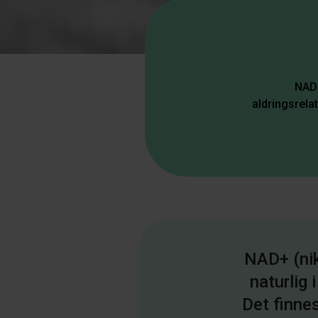
NAD+
aldringsrel
NAD+ (nik
naturlig 
Det finne