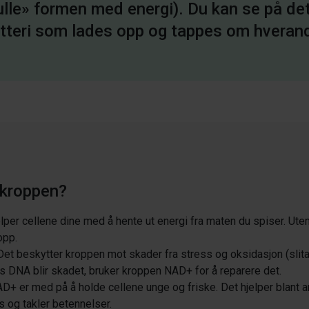
ulle» formen med energi). Du kan se på de
tteri som lades opp og tappes om hveran
 kroppen?
lper cellene dine med å hente ut energi fra maten du spiser. Ute
opp.
 Det beskytter kroppen mot skader fra stress og oksidasjon (slita
is DNA blir skadet, bruker kroppen NAD+ for å reparere det.
AD+ er med på å holde cellene unge og friske. Det hjelper blant a
s og takler betennelser.