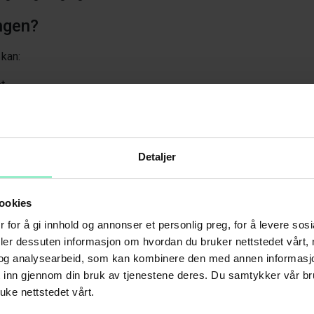
ngen?
 kan:
t
elaterte sykdommer som Alzheimer, hjerteproblemer og enkelte 
hos dyr – og kanskje også hos mennesker
Detaljer
lir eldre?
mengden NAD+ i kroppen. Dette kan føre til:
ookies
uksjon
 for å gi innhold og annonser et personlig preg, for å levere sos
deler dessuten informasjon om hvordan du bruker nettstedet vårt,
organer
og analysearbeid, som kan kombinere den med annen informasjon d
ommer
t inn gjennom din bruk av tjenestene deres. Du samtykker vår b
uke nettstedet vårt.
 for å øke NAD+?