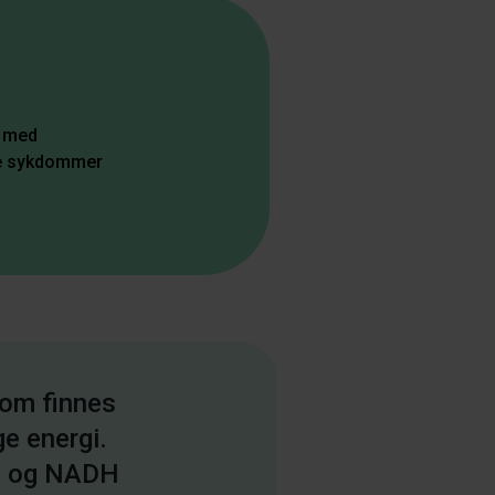
t med
ke sykdommer
som finnes
ge energi.
n) og NADH