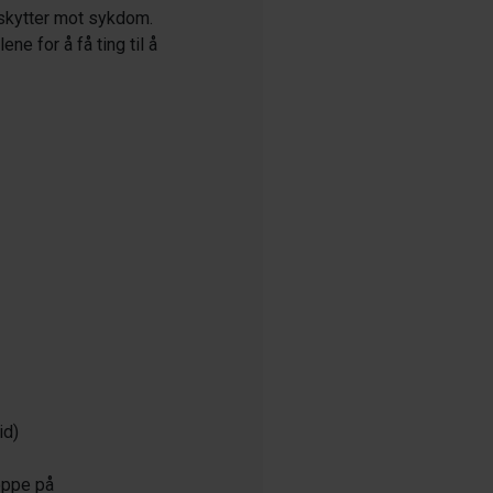
eskytter mot sykdom.
e for å få ting til å
id)
oppe på