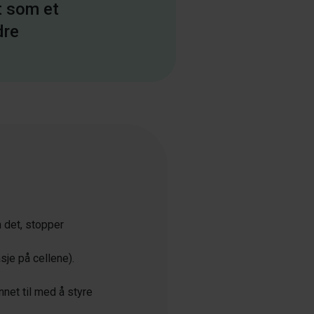
t som et
dre
n det, stopper
sje på cellene).
nnet til med å styre