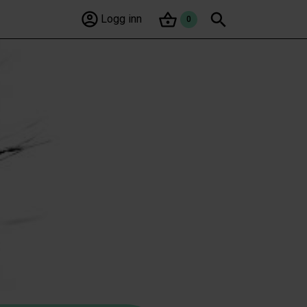
lser, metabolske sykdommer og betennelsestilstander.
Søk
Logg inn
0