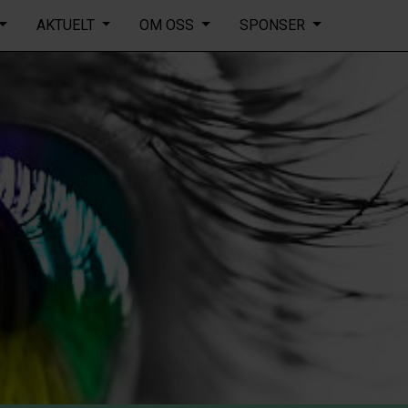
rt med aldringsrelaterte sykdommer som nevrodegenerative lide
AKTUELT
OM OSS
SPONSER