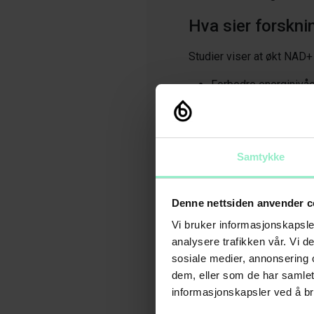
Hva sier forskni
Studier viser at økt NAD+
Forbedre energinivåe
Dempe betennelser
Beskytte mot aldersr
Forlenge levetiden 
Samtykke
Hva skjer når vi b
Når vi blir eldre, synker 
Denne nettsiden anvender c
Dårligere energiprod
Vi bruker informasjonskapsler
Mer DNA-skade
analysere trafikken vår. Vi 
Svekkede celler og 
sosiale medier, annonsering 
Økt risiko for sykd
dem, eller som de har samle
informasjonskapsler ved å br
Kan vi gjøre noe