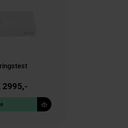
ringstest
 2995,-
øp