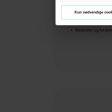
Ja! Man kan øke NAD+ i k
Kun nødvendige cook
Kosttilskudd som inn
Sunn livsstil (trening
Medisiner og forskni