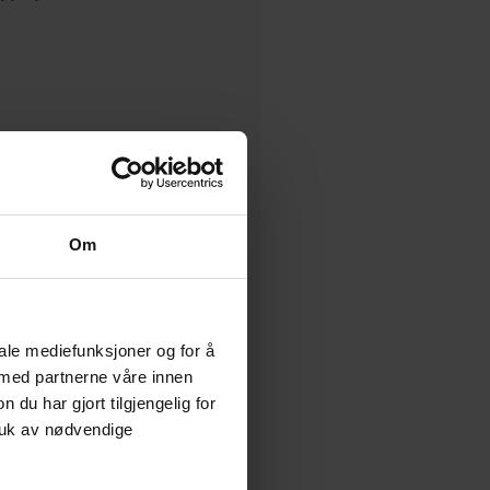
psykiske lidelser
Om
iale mediefunksjoner og for å
 med partnerne våre innen
u har gjort tilgjengelig for
ruk av nødvendige