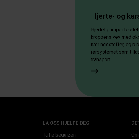
Hjerte- og ka
Hjertet pumper blodet r
kroppens vev med ok
næringsstoffer, og bl
rørsystemet som tillat
transport...
LA OSS HJELPE DEG
DE
Ta helsequizen
Om