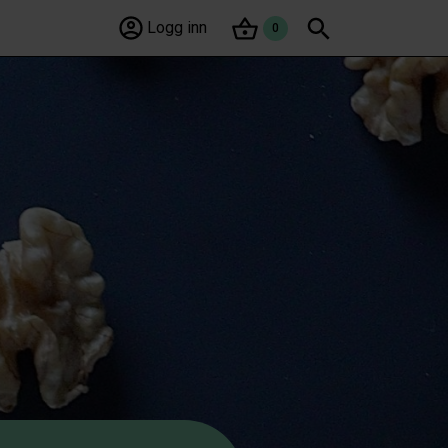
Søk
Logg inn
0