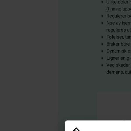
Ulike deler 
(tinninglapp
Regulerer be
Noe av hjern
reguleres ut
Følelser, ta
Bruker bare
Dynamisk op
Ligner en g
Ved skader 
demens, aut