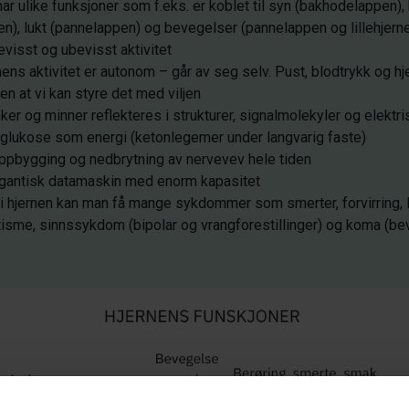
har ulike funksjoner som f.eks. er koblet til syn (bakhodelappen),
en), lukt (pannelappen) og bevegelser (pannelappen og lillehjernen
visst og ubevisst aktivitet
ens aktivitet er autonom – går av seg selv. Pust, blodtrykk og h
en at vi kan styre det med viljen
nker og minner reflekteres i strukturer, signalmolekyler og elekt
 glukose som energi (ketonlegemer under langvarig faste)
pbygging og nedbrytning av nervevev hele tiden
igantisk datamaskin med enorm kapasitet
i hjernen kan man få mange sykdommer som smerter, forvirring,
isme, sinnssykdom (bipolar og vrangforestillinger) og koma (be