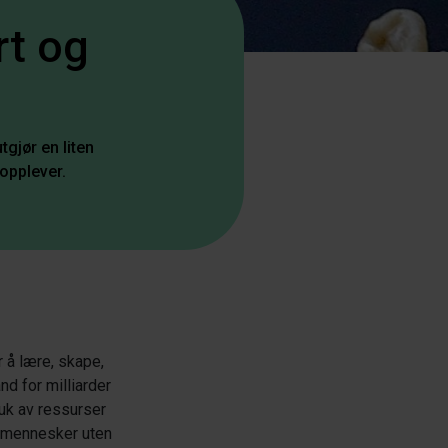
rt og
tgjør en liten
 opplever.
r å lære, skape,
nd for milliarder
uk av ressurser
g mennesker uten