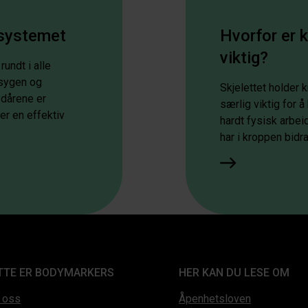
rsystemet
Hvorfor er 
viktig?
undt i alle
sygen og
Skjelettet holder 
odårene er
særlig viktig for 
er en effektiv
hardt fysisk arbei
har i kroppen bidrar
TTE ER BODYMARKERS
HER KAN DU LESE OM
 oss
Åpenhetsloven