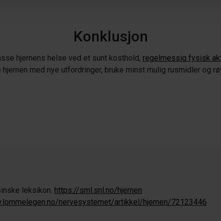
Konklusjon
passe hjernens helse ved et sunt kosthold,
regelmessig fysisk akt
e hjernen med nye utfordringer, bruke minst mulig rusmidler og r
inske leksikon.
https://sml.snl.no/hjernen
w.lommelegen.no/nervesystemet/artikkel/hjernen/72123446