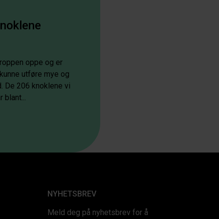
knoklene
kroppen oppe og er
å kunne utføre mye og
d. De 206 knoklene vi
 blant...
NYHETSBREV
Meld deg på nyhetsbrev for å