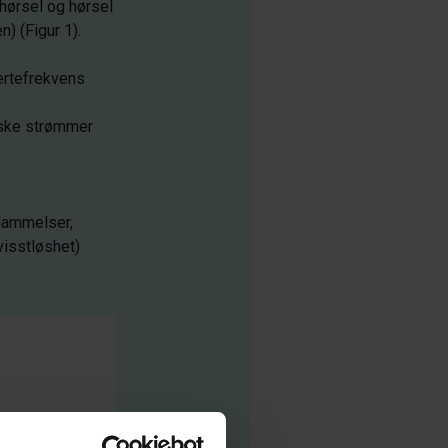
 hørsel og hørsel
) (Figur 1).
jertefrekvens
riske strømmer
 lammelser,
visstløshet)