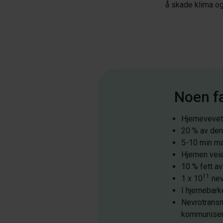
å skade klima og
Noen f
Hjernevevet
20 % av den 
5-10 min ma
Hjernen veie
10 % fett a
11
1 x 10
nev
I hjernebar
Nevrotransm
kommuniser