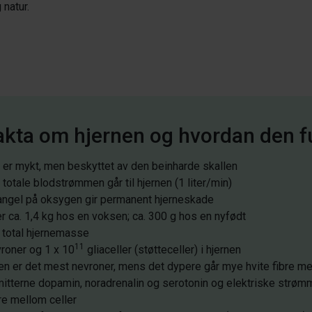
 natur.
akta om hjernen og hvordan den f
 er mykt, men beskyttet av den beinharde skallen
totale blodstrømmen går til hjernen (1 liter/min)
ngel på oksygen gir permanent hjerneskade
r ca. 1,4 kg hos en voksen; ca. 300 g hos en nyfødt
v total hjernemasse
11
roner og 1 x 10
gliaceller (støtteceller) i hjernen
ken er det mest nevroner, mens det dypere går mye hvite fibre me
itterne dopamin, noradrenalin og serotonin og elektriske strømm
e mellom celler