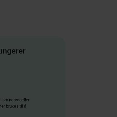
ungerer
llom nerveceller
er brukes til å