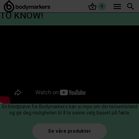
IT’s HEALTHY
Søk
0
TO KNOW!
En blodprøve fra Bodymarkers kan si mye om din helsetilstand
og gir deg muligheten til å ta sunne valg basert på fakta.
Se våre produkter