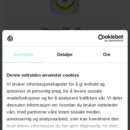
Vitamin D3 - 40 µg
Prøv vårt veganske Vitamin D3 kosttilskudd, 40
mikrogram. Produktet bidrar blant annet til å
Samtykke
Detaljer
Om
opprettholde normal muskelfunksjon og
immunsystemets normale funksjon.
Denne nettsiden anvender cookies
NOK 115,-
Vi bruker informasjonskapsler for å gi innhold og
annonser et personlig preg, for å levere sosiale
Midlertidig utsolgt
mediefunksjoner og for å analysere trafikken vår. Vi deler
dessuten informasjon om hvordan du bruker nettstedet
vårt, med partnerne våre innen sosiale medier,
annonsering og analysearbeid, som kan kombinere den
med annen informasjon du har gjort tilgjengelig for dem,